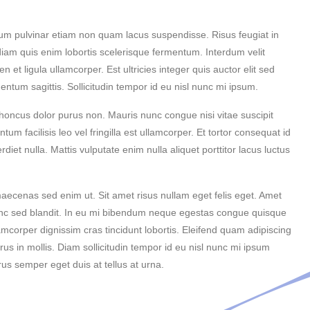
tum pulvinar etiam non quam lacus suspendisse. Risus feugiat in
diam quis enim lobortis scelerisque fermentum. Interdum velit
 et ligula ullamcorper. Est ultricies integer quis auctor elit sed
tum sagittis. Sollicitudin tempor id eu nisl nunc mi ipsum.
rhoncus dolor purus non. Mauris nunc congue nisi vitae suscipit
 facilisis leo vel fringilla est ullamcorper. Et tortor consequat id
diet nulla. Mattis vulputate enim nulla aliquet porttitor lacus luctus
maecenas sed enim ut. Sit amet risus nullam eget felis eget. Amet
 nunc sed blandit. In eu mi bibendum neque egestas congue quisque
lamcorper dignissim cras tincidunt lobortis. Eleifend quam adipiscing
urus in mollis. Diam sollicitudin tempor id eu nisl nunc mi ipsum
us semper eget duis at tellus at urna.