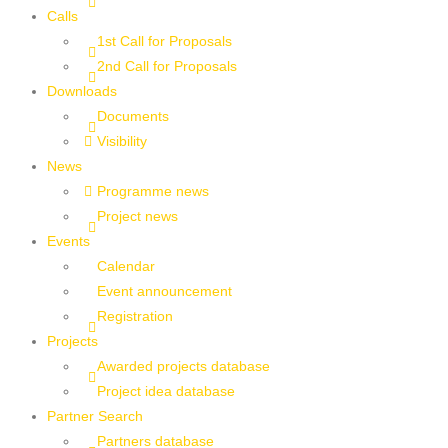
Calls
1st Call for Proposals
2nd Call for Proposals
Downloads
Documents
Visibility
News
Programme news
Project news
Events
Calendar
Event announcement
Registration
Projects
Awarded projects database
Project idea database
Partner Search
Partners database