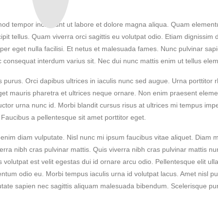
usmod tempor incididunt ut labore et dolore magna aliqua. Quam elemen
it tellus. Quam viverra orci sagittis eu volutpat odio. Etiam dignissim 
per eget nulla facilisi. Et netus et malesuada fames. Nunc pulvinar sapien
onsequat interdum varius sit. Nec dui nunc mattis enim ut tellus elemen
 purus. Orci dapibus ultrices in iaculis nunc sed augue. Urna porttitor 
get mauris pharetra et ultrices neque ornare. Non enim praesent elementum
uctor urna nunc id. Morbi blandit cursus risus at ultrices mi tempus imper
i. Faucibus a pellentesque sit amet porttitor eget.
 enim diam vulputate. Nisl nunc mi ipsum faucibus vitae aliquet. Diam 
erra nibh cras pulvinar mattis. Quis viverra nibh cras pulvinar mattis
 volutpat est velit egestas dui id ornare arcu odio. Pellentesque elit ul
ermentum odio eu. Morbi tempus iaculis urna id volutpat lacus. Amet nisl p
putate sapien nec sagittis aliquam malesuada bibendum. Scelerisque pur