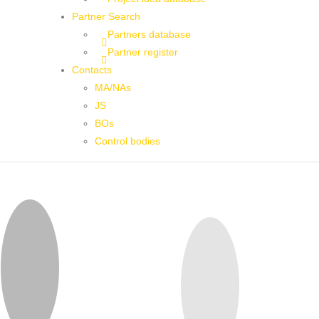
Partner Search
Partners database
Partner register
Contacts
MA/NAs
JS
BOs
Control bodies