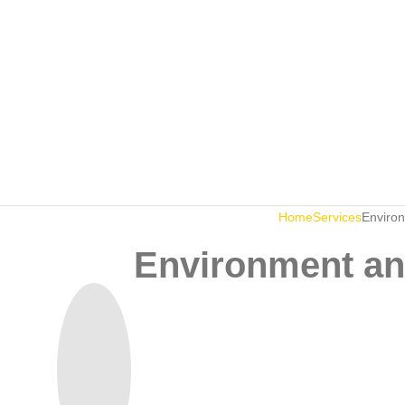
Home
Services
Enviro
Environment an