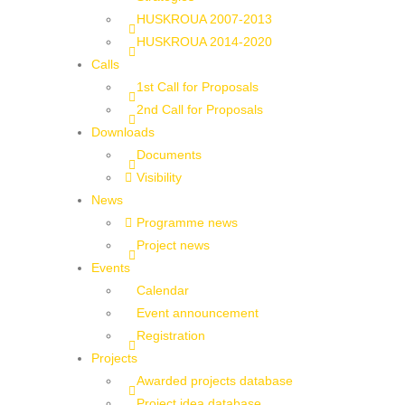
HUSKROUA 2007-2013
HUSKROUA 2014-2020
Calls
1st Call for Proposals
2nd Call for Proposals
Downloads
Documents
Visibility
News
Programme news
Project news
Events
Calendar
Event announcement
Registration
Projects
Awarded projects database
Project idea database