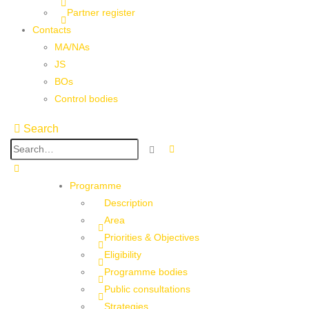
Partner register
Contacts
MA/NAs
JS
BOs
Control bodies
Search
Programme
Description
Area
Priorities & Objectives
Eligibility
Programme bodies
Public consultations
Strategies