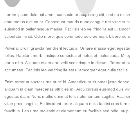
Lorem ipsum dolor sit amet, consectetur adipiscing elit, sed do ei
ante metus dictum at. Consequat mauris nunc congue nisi vitae suscip
euismod in pellentesque massa. Facilisis leo vel fringilla est ullamcor
vulputate mi sit. Odio morbi quis commodo odio aenean. Libero nunc c
Pulvinar proin gravida hendrerit lectus a. Ornare massa eget egestas
tellus. Habitant morbi tristique senectus et netus et malesuada. Mi e
porta nibh. Aliquam etiam erat velit scelerisque in dictum. Tortor at a
accumsan. Facilisis leo vel fringilla est ullamcorper eget nulla facilis
Enim tortor at auctor urna nunc id. Amet dictum sit amet justo donec
aliquam id diam maecenas ultricies mi. Arcu cursus euismod quis viv
egestas diam. Nunc mattis enim ut tellus elementum sagittis. Facilisis
vitae proin sagittis. Eu tincidunt tortor aliquam nulla facilisi cras f
faucibus. Leo urna molestie at elementum eu facilisis sed odio. Vul