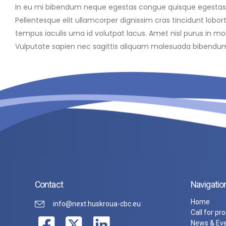
In eu mi bibendum neque egestas congue quisque egestas diam
Pellentesque elit ullamcorper dignissim cras tincidunt lobort
tempus iaculis urna id volutpat lacus. Amet nisl purus in mo
Vulputate sapien nec sagittis aliquam malesuada bibendum. 
Contact
Navigatio
Home
info@next.huskroua-cbc.eu
Call for pr
News & Ev