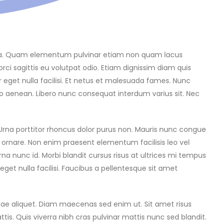
liqua. Quam elementum pulvinar etiam non quam lacus
ci sagittis eu volutpat odio. Etiam dignissim diam quis
r eget nulla facilisi. Et netus et malesuada fames. Nunc
dio aenean. Libero nunc consequat interdum varius sit. Nec
. Urna porttitor rhoncus dolor purus non. Mauris nunc congue
e ornare. Non enim praesent elementum facilisis leo vel
urna nunc id. Morbi blandit cursus risus at ultrices mi tempus
 eget nulla facilisi. Faucibus a pellentesque sit amet
tae aliquet. Diam maecenas sed enim ut. Sit amet risus
is. Quis viverra nibh cras pulvinar mattis nunc sed blandit.