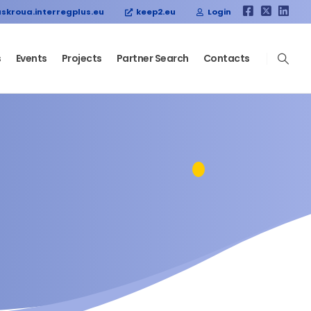
skroua.interregplus.eu
keep2.eu
Login
s
Events
Projects
Partner Search
Contacts