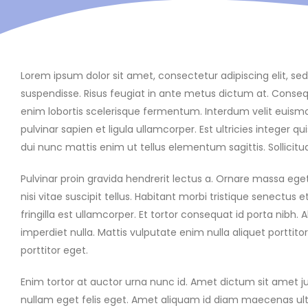
Lorem ipsum dolor sit amet, consectetur adipiscing elit,
suspendisse. Risus feugiat in ante metus dictum at. Consequ
enim lobortis scelerisque fermentum. Interdum velit euismod 
pulvinar sapien et ligula ullamcorper. Est ultricies integer
dui nunc mattis enim ut tellus elementum sagittis. Sollicitu
Pulvinar proin gravida hendrerit lectus a. Ornare massa ege
nisi vitae suscipit tellus. Habitant morbi tristique senectu
fringilla est ullamcorper. Et tortor consequat id porta nibh.
imperdiet nulla. Mattis vulputate enim nulla aliquet porttitor
porttitor eget.
Enim tortor at auctor urna nunc id. Amet dictum sit amet j
nullam eget felis eget. Amet aliquam id diam maecenas ultric