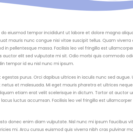
 sed do eiusmod tempor incididunt ut labore et dolore magna a
at mauris nunc congue nisi vitae suscipit tellus. Quam viverra or
in pellentesque massa. Facilisis leo vel fringilla est ullamcorpe
 quis auctor elit sed vulputate mi sit. Odio morbi quis commodo o
din tempor id eu nisl nunc mi ipsum.
t egestas purus. Orci dapibus ultrices in iaculis nunc sed augue
s et netus et malesuada. Mi eget mauris pharetra et ultrices nequ
 Aliquam etiam erat velit scelerisque in dictum. Tortor at auctor 
 lacus luctus accumsan. Facilisis leo vel fringilla est ullamcorper
usto donec enim diam vulputate. Nisl nunc mi ipsum faucibus vi
ies mi. Arcu cursus euismod quis viverra nibh cras pulvinar matt