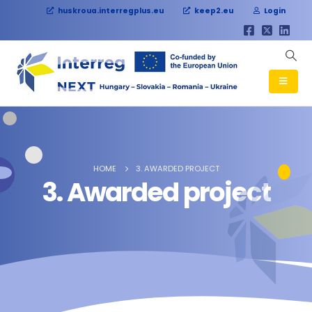
huskroua.interregplus.eu
keep2.eu
Login
HOME
3. AWARDED PROJECT
3. Awarded project