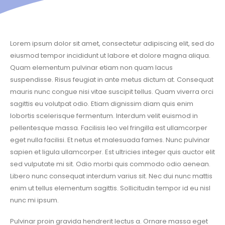
Lorem ipsum dolor sit amet, consectetur adipiscing elit, sed do
eiusmod tempor incididunt ut labore et dolore magna aliqua.
Quam elementum pulvinar etiam non quam lacus
suspendisse. Risus feugiat in ante metus dictum at. Consequat
mauris nunc congue nisi vitae suscipit tellus. Quam viverra orci
sagittis eu volutpat odio. Etiam dignissim diam quis enim
lobortis scelerisque fermentum. Interdum velit euismod in
pellentesque massa. Facilisis leo vel fringilla est ullamcorper
eget nulla facilisi. Et netus et malesuada fames. Nunc pulvinar
sapien et ligula ullamcorper. Est ultricies integer quis auctor elit
sed vulputate mi sit. Odio morbi quis commodo odio aenean.
Libero nunc consequat interdum varius sit. Nec dui nunc mattis
enim ut tellus elementum sagittis. Sollicitudin tempor id eu nisl
nunc mi ipsum.
Pulvinar proin gravida hendrerit lectus a. Ornare massa eget