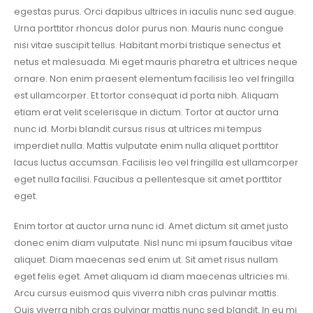
egestas purus. Orci dapibus ultrices in iaculis nunc sed augue.
Urna porttitor rhoncus dolor purus non. Mauris nunc congue
nisi vitae suscipit tellus. Habitant morbi tristique senectus et
netus et malesuada. Mi eget mauris pharetra et ultrices neque
ornare. Non enim praesent elementum facilisis leo vel fringilla
est ullamcorper. Et tortor consequat id porta nibh. Aliquam
etiam erat velit scelerisque in dictum. Tortor at auctor urna
nunc id. Morbi blandit cursus risus at ultrices mi tempus
imperdiet nulla. Mattis vulputate enim nulla aliquet porttitor
lacus luctus accumsan. Facilisis leo vel fringilla est ullamcorper
eget nulla facilisi. Faucibus a pellentesque sit amet porttitor
eget.
Enim tortor at auctor urna nunc id. Amet dictum sit amet justo
donec enim diam vulputate. Nisl nunc mi ipsum faucibus vitae
aliquet. Diam maecenas sed enim ut. Sit amet risus nullam
eget felis eget. Amet aliquam id diam maecenas ultricies mi.
Arcu cursus euismod quis viverra nibh cras pulvinar mattis.
Quis viverra nibh cras pulvinar mattis nunc sed blandit. In eu mi