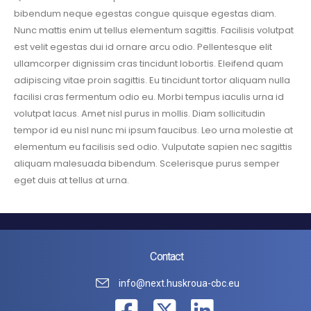
bibendum neque egestas congue quisque egestas diam.
Nunc mattis enim ut tellus elementum sagittis. Facilisis volutpat
est velit egestas dui id ornare arcu odio. Pellentesque elit
ullamcorper dignissim cras tincidunt lobortis. Eleifend quam
adipiscing vitae proin sagittis. Eu tincidunt tortor aliquam nulla
facilisi cras fermentum odio eu. Morbi tempus iaculis urna id
volutpat lacus. Amet nisl purus in mollis. Diam sollicitudin
tempor id eu nisl nunc mi ipsum faucibus. Leo urna molestie at
elementum eu facilisis sed odio. Vulputate sapien nec sagittis
aliquam malesuada bibendum. Scelerisque purus semper
eget duis at tellus at urna.
Contact
info@next.huskroua-cbc.eu