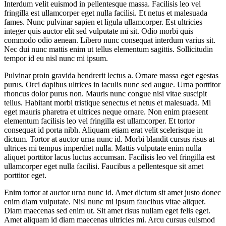
Interdum velit euismod in pellentesque massa. Facilisis leo vel
fringilla est ullamcorper eget nulla facilisi. Et netus et malesuada
fames. Nunc pulvinar sapien et ligula ullamcorper. Est ultricies
integer quis auctor elit sed vulputate mi sit. Odio morbi quis
commodo odio aenean. Libero nunc consequat interdum varius sit.
Nec dui nunc mattis enim ut tellus elementum sagittis. Sollicitudin
tempor id eu nisl nunc mi ipsum.
Pulvinar proin gravida hendrerit lectus a. Ornare massa eget egestas
purus. Orci dapibus ultrices in iaculis nunc sed augue. Urna porttitor
rhoncus dolor purus non. Mauris nunc congue nisi vitae suscipit
tellus. Habitant morbi tristique senectus et netus et malesuada. Mi
eget mauris pharetra et ultrices neque ornare. Non enim praesent
elementum facilisis leo vel fringilla est ullamcorper. Et tortor
consequat id porta nibh. Aliquam etiam erat velit scelerisque in
dictum. Tortor at auctor urna nunc id. Morbi blandit cursus risus at
ultrices mi tempus imperdiet nulla. Mattis vulputate enim nulla
aliquet porttitor lacus luctus accumsan. Facilisis leo vel fringilla est
ullamcorper eget nulla facilisi. Faucibus a pellentesque sit amet
porttitor eget.
Enim tortor at auctor urna nunc id. Amet dictum sit amet justo donec
enim diam vulputate. Nisl nunc mi ipsum faucibus vitae aliquet.
Diam maecenas sed enim ut. Sit amet risus nullam eget felis eget.
Amet aliquam id diam maecenas ultricies mi. Arcu cursus euismod