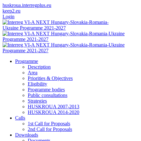
huskroua.interregplus.eu
keep2.eu
Login
Programme
Description
Area
Priorities & Objectives
Eligibility
Programme bodies
Public consultations
Strategies
HUSKROUA 2007-2013
HUSKROUA 2014-2020
Calls
1st Call for Proposals
2nd Call for Proposals
Downloads
Documents