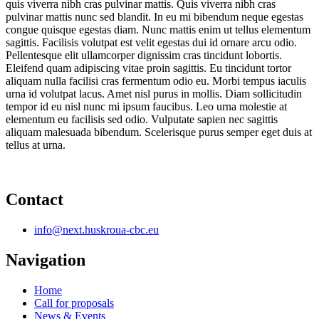
quis viverra nibh cras pulvinar mattis. Quis viverra nibh cras
pulvinar mattis nunc sed blandit. In eu mi bibendum neque egestas
congue quisque egestas diam. Nunc mattis enim ut tellus elementum
sagittis. Facilisis volutpat est velit egestas dui id ornare arcu odio.
Pellentesque elit ullamcorper dignissim cras tincidunt lobortis.
Eleifend quam adipiscing vitae proin sagittis. Eu tincidunt tortor
aliquam nulla facilisi cras fermentum odio eu. Morbi tempus iaculis
urna id volutpat lacus. Amet nisl purus in mollis. Diam sollicitudin
tempor id eu nisl nunc mi ipsum faucibus. Leo urna molestie at
elementum eu facilisis sed odio. Vulputate sapien nec sagittis
aliquam malesuada bibendum. Scelerisque purus semper eget duis at
tellus at urna.
Contact
info@next.huskroua-cbc.eu
Navigation
Home
Call for proposals
News & Events