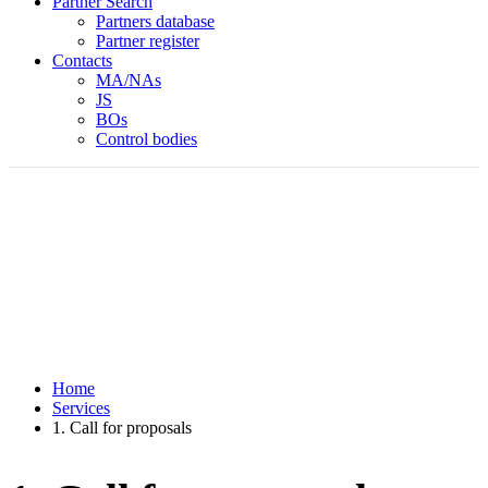
Partner Search
Partners database
Partner register
Contacts
MA/NAs
JS
BOs
Control bodies
Home
Services
1. Call for proposals