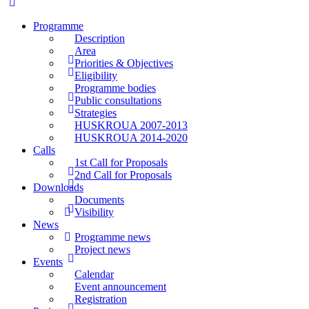
Programme
Description
Area
Priorities & Objectives
Eligibility
Programme bodies
Public consultations
Strategies
HUSKROUA 2007-2013
HUSKROUA 2014-2020
Calls
1st Call for Proposals
2nd Call for Proposals
Downloads
Documents
Visibility
News
Programme news
Project news
Events
Calendar
Event announcement
Registration