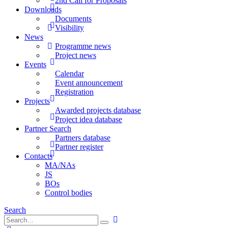
2nd Call for Proposals
Downloads
Documents
Visibility
News
Programme news
Project news
Events
Calendar
Event announcement
Registration
Projects
Awarded projects database
Project idea database
Partner Search
Partners database
Partner register
Contacts
MA/NAs
JS
BOs
Control bodies
Search